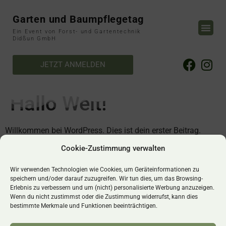
Garten und Baumpflegetag
Ein Event von Forst- und Gartentechnik
Didßun GmbH
JETZT ANMELDEN
Hallo Welt!
Willkommen bei WordPress. Dies ist dein erster Beitrag.
Bearbeite oder lösche ihn und beginne mit dem Schreiben!
Cookie-Zustimmung verwalten
Schreibe einen Kommentar
Wir verwenden Technologien wie Cookies, um Geräteinformationen zu
speichern und/oder darauf zuzugreifen. Wir tun dies, um das Browsing-
Du musst
angemeldet
sein, um einen Kommentar
Erlebnis zu verbessern und um (nicht) personalisierte Werbung anzuzeigen.
Wenn du nicht zustimmst oder die Zustimmung widerrufst, kann dies
abzugeben.
bestimmte Merkmale und Funktionen beeinträchtigen.