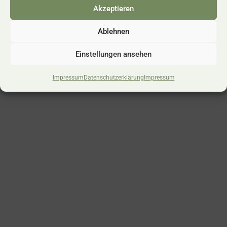
Akzeptieren
Impressum
Datenschutz
Ablehnen
Einstellungen ansehen
© 2023 Alle Rechte vorbehalten | Gartenbox & Didßun
Impressum
Datenschutzerklärung
Impressum